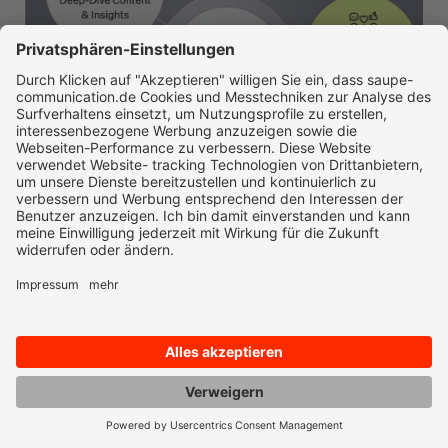
B2B Marketing
12.01.2026
Thought Leadership im B2B: So wirst du vom
Experten zum Branchenprimus
JETZT LESEN