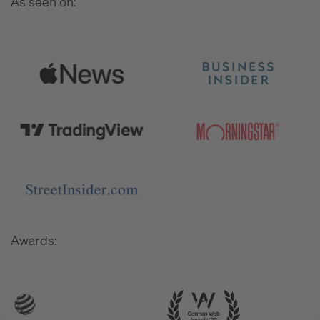
As seen on:
Awards: