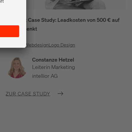
intellior x Case Study: Leadkosten von 500 € auf
30 € gesenkt
Branding
Webdesign
Logo Design
Constanze Hetzel
Leiterin Marketing
intellior AG
ZUR CASE STUDY