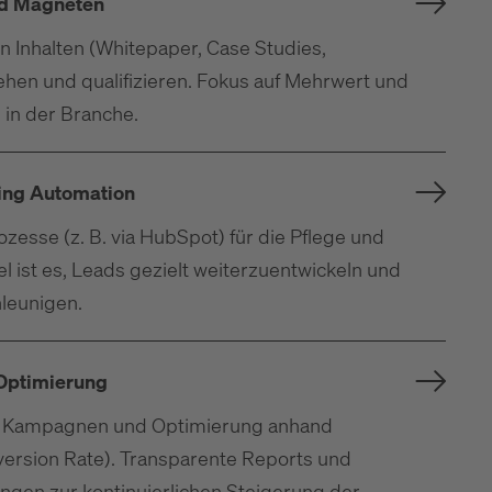
ad Magneten
n Inhalten (Whitepaper, Case Studies,
ehen und qualifizieren. Fokus auf Mehrwert und
 in der Branche.
ing Automation
zesse (z. B. via HubSpot) für die Pflege und
l ist es, Leads gezielt weiterzuentwickeln und
leunigen.
Optimierung
r Kampagnen und Optimierung anhand
version Rate). Transparente Reports und
gen zur kontinuierlichen Steigerung der