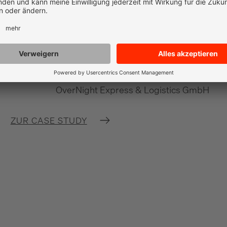
Leadgenerierung
Miriam Phillips
Marketing & Kommunikation,
OverNight Express & Logistics GmbH
ZUR CASE STUDY