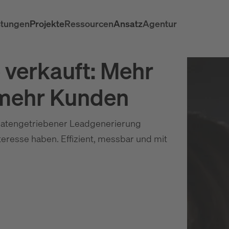
stungen
Projekte
Ressourcen
Ansatz
Agentur
 verkauft: Mehr
– mehr Kunden
t datengetriebener Leadgenerierung
nteresse haben. Effizient, messbar und mit