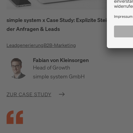
simple system x Case Study: Explizite Steigerung
der Anfragen & Leads
Leadgenerierung
B2B-Marketing
Fabian von Kleinsorgen
Head of Growth
simple system GmbH
ZUR CASE STUDY