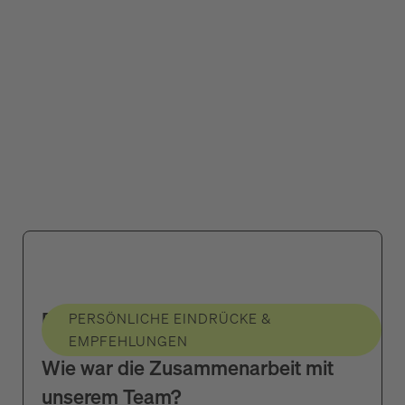
Das hat uns gut gefallen
PERSÖNLICHE EINDRÜCKE &
EMPFEHLUNGEN
Wie war die Zusammenarbeit mit
unserem Team?