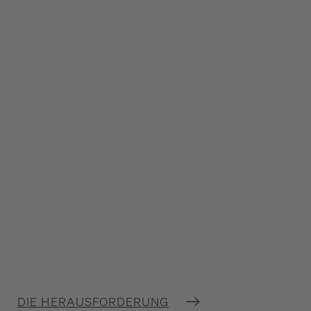
Starke Marke:
Hannah Saupe
Head of Marketing & Brand
DIE HERAUSFORDERUNG