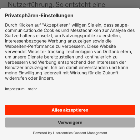
Nutzerführung. So entsteht eine
durchdachte Strategie, die als
Fundament für eine starke
Kommunikation dient.
04
Umsetzung
Wir bringen dein Logo Design von der
Strategie in die Realität – mit Fokus auf
Konsistenz und Wiedererkennung. Von
Farbwelt und Typografie bis hin zu
digitalen und gedruckten Anwendungen