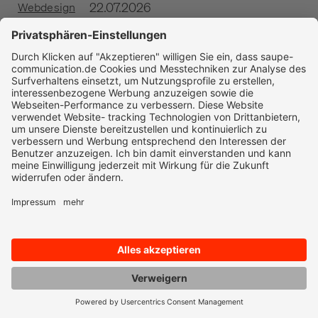
22.07.2026
Webdesign
Website-Migration ohne Ranking-Verlust:
Redirects & CMS-Wechsel
JETZT LESEN
Leistungen:
Branding