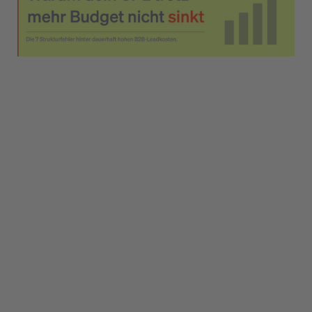
1
Hohe Leadkosten sind ein Strukturproblem –
nicht zu wenig Budget
2
Die 7 häufigsten Ursachen für dauerhaft hohe
B2B-Leadkosten
3
So senkst du dauerhaft hohe Leadkosten: Die 7
Ursachen und ihre Maßnahmen
4
Warum mehr Budget die Leadkosten nicht senkt
5
Checkliste: Treibt deine Struktur die
Leadkosten?