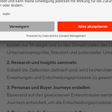
1. Zielkonten identifizieren:
Mithilfe von Daten und Analysen werden die Untern
besten zur Strategie und zu den Umsatzzielen des 
Unternehmensgröße, Standort und potenzieller Umsat
2. Research und Insights sammeln:
Sobald die Zielkonten definiert sind, wird recherchie
Erwartungen und Entscheidungsprozesse zu gewinn
3. Personas und Buyer Journeys erstellen:
Basierend auf den gewonnenen Erkenntnissen werd
Journeys entwickelt, um die Entscheidungsprozesse 