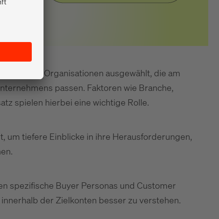
ehmen oder Organisationen ausgewählt, die am
Unternehmens passen. Faktoren wie Branche,
z spielen hierbei eine wichtige Rolle.
rt, um tiefere Einblicke in ihre Herausforderungen,
en.
en spezifische Buyer Personas und Customer
innerhalb der Zielkonten besser zu verstehen.