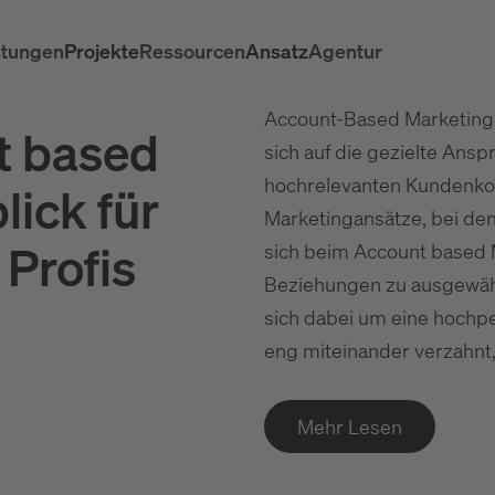
stungen
Projekte
Ressourcen
Ansatz
Agentur
Account-Based Marketing 
t based
sich auf die gezielte Ans
hochrelevanten Kundenkont
lick für
Marketingansätze, bei de
 Profis
sich beim Account based M
Beziehungen zu ausgewäh
sich dabei um eine hochpe
eng miteinander verzahnt,
Mehr Lesen