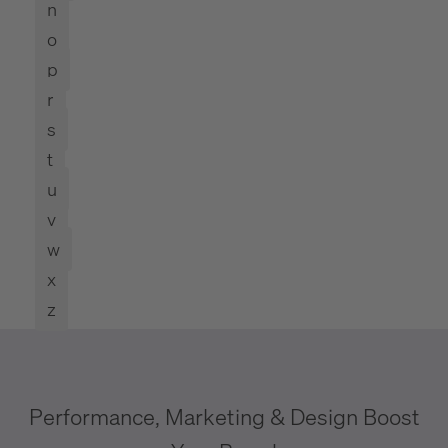
n
o
p
r
s
t
u
v
w
x
z
Performance, Marketing & Design Boost