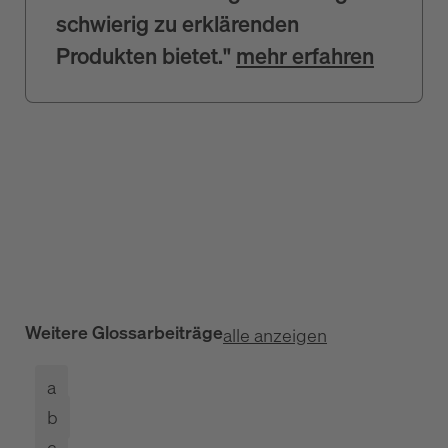
schwierig zu erklärenden
Produkten bietet."
mehr erfahren
Weitere Glossarbeiträge
alle anzeigen
a
b
c