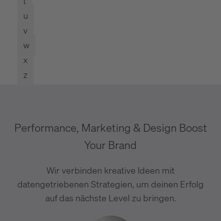
t
u
v
w
x
z
Performance, Marketing & Design Boost
Your Brand
Wir verbinden kreative Ideen mit
datengetriebenen Strategien, um deinen Erfolg
auf das nächste Level zu bringen.