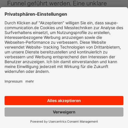
Funnel geführt werden. Eine unklare
Ansprache führt zu hohen
Absprungraten, während eine präzise
Zielgruppenstrategie den
Verkaufsprozess beschleunigt.
✔️ In der Awareness-Phase
sollten Buyer
Personas definiert werden, um
sicherzustellen, dass
Marketingkampagnen gezielt auf
Entscheider in der richtigen Branche und
Unternehmensgröße ausgerichtet sind.
✔️ Während der Angebots- und