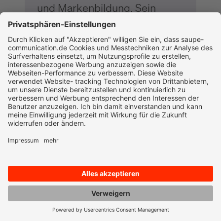
und Markenbildung. Sein
Fokus liegt auf strategischer
B2B-Beratung mit einem
ausgeprägten Verständnis für
komplexe Produkte,
technische Märkte und
erklärungsbedürftige
Dienstleistungen.
Die Aufgaben von B2B-Markekting
B2B-Marketing umfasst Maßnahmen zur
Förderung und Pflege von