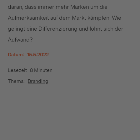
daran, dass immer mehr Marken um die
Aufmerksamkeit auf dem Markt kämpfen. Wie
gelingt eine Differenzierung und lohnt sich der
Aufwand?
Datum:
15.5.2022
Lesezeit
8 Minuten
Thema:
Branding
Marken dürfen teur sein
Strategien für Marken
Die Differenzierung von Produkten bleibt eine
Herausforderung.