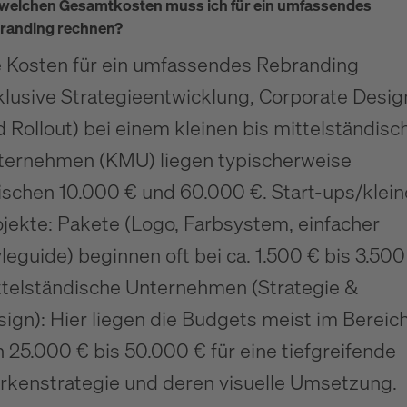
 welchen Gesamtkosten muss ich für ein umfassendes
randing rechnen?
e Kosten für ein umfassendes Rebranding
klusive Strategieentwicklung, Corporate Desig
 Rollout) bei einem kleinen bis mittelständisc
ternehmen (KMU) liegen typischerweise
ischen 10.000 € und 60.000 €. Start-ups/klein
jekte: Pakete (Logo, Farbsystem, einfacher
leguide) beginnen oft bei ca. 1.500 € bis 3.500
ttelständische Unternehmen (Strategie &
ign): Hier liegen die Budgets meist im Bereic
 25.000 € bis 50.000 € für eine tiefgreifende
rkenstrategie und deren visuelle Umsetzung.