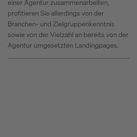
einer Agentur zusammenarbeiten,
profitieren Sie allerdings von der
Branchen- und Zielgruppenkenntnis
sowie von der Vielzahl an bereits von der
Agentur umgesetzten Landingpages.
Die B2B-Startseite, die konvertiert: Aufbau & Elemente
B2B Website UX: Usability, die Vertrauen schafft
Website-Wartung & Pflege im B2B: Leistungen und
Kosten