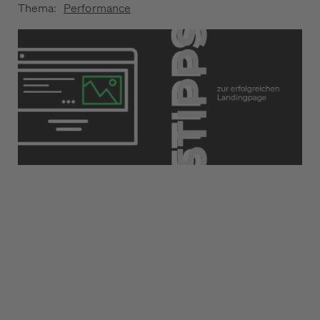
Thema:
Performance
1
Wann brauche ich eine Landingpage?
2
Wie ist der Aufbau einer Landingpage?
3
Wie wird eine Landingpage erstellt?
4
Wie kommen die Besucher auf meine
Zielseite?