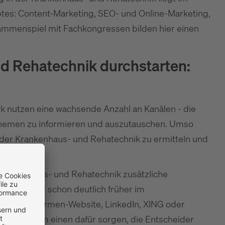
s: Content-Marketing, SEO- und Online-Marketing,
ammenspiel mit Fachkongressen bilden hier einen
nd Rehatechnik durchstarten:
k nutzen eine wachsende Anzahl an Kanälen - die
 Themen zu informieren und auszutauschen. Umso
he der Krankenhaus- und Rehatechnik zu ermitteln und
 Krankenhaus- und Rehatechnik zusätzliche
ntscheider schon deutlich früher im
näle, wie Firmen-Website, LinkedIn, XING oder
weil Sie zum einen dafür sorgen, die Entscheider