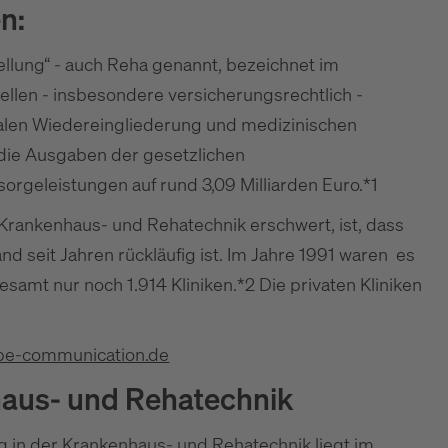
n:
stellung“ - auch Reha genannt, bezeichnet im
llen - insbesondere versicherungsrechtlich -
alen Wiedereingliederung und medizinischen
h die Ausgaben der gesetzlichen
orgeleistungen auf rund 3,09 Milliarden Euro.*1
 Krankenhaus- und Rehatechnik erschwert, ist, dass
nd seit Jahren rückläufig ist. Im Jahre 1991 waren es
esamt nur noch 1.914 Kliniken.*2 Die privaten Kliniken
pe-communication.de
haus- und Rehatechnik
ng in der Krankenhaus- und Rehatechnik liegt im