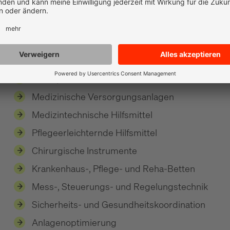
noch früher im Entscheidungsprozess abzuholen – z
Behandlungsform oder Lösung schaffen - und zum ande
unterstützen – zum Beispiel Teilnehmergewinnung f
Krankenhaus- und Rehatechnik - Produkte, 
Bionik, Ortho-Bionik
Medizinische Versorgungsanlagen
Medizintechnische Hilfsmittel
Pflegeerleichternde Hilfsmittel
Chirurgische Instrumente
Krankenhaus-, Pflege- und Reha-Betten
Mess-, Steuerungs- und Regelungstechnik
Sicherheits- und Gesundheitskoordination
Anlagenoptimierung