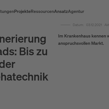
stungen
Projekte
Ressourcen
Ansatz
Agentur
Datum:
03.12.2021
Akt
enerierung
Im Krankenhaus kennen wi
anspruchsvollen Markt.
ds: Bis zu
der
hatechnik