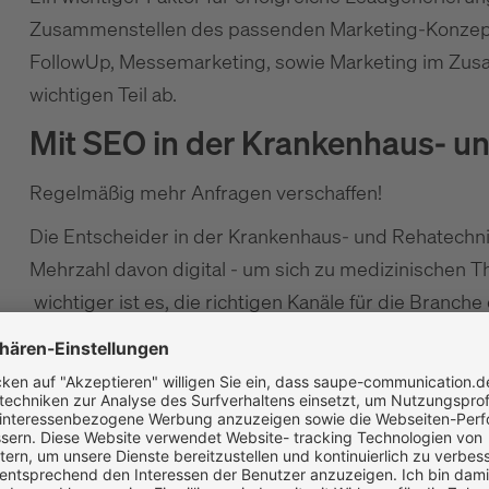
Zusammenstellen des passenden Marketing-Konzepte
FollowUp, Messemarketing, sowie Marketing im Zus
wichtigen Teil ab.
Mit SEO in der Krankenhaus- u
Regelmäßig mehr Anfragen verschaffen!
Die Entscheider in der Krankenhaus- und Rehatechni
Mehrzahl davon digital - um sich zu medizinischen
wichtiger ist es, die richtigen Kanäle für die Branc
die richtigen Marketing-Maßnahmen anzuwenden.
Über die digitalen Kanäle können die Hersteller von
Berührungspunkte schaffen und somit die richtigen E
Entscheidungsprozess erreichen. Gerade digitale Ka
Ärzteportale übernehmen dabei eine wichtige Rolle, 