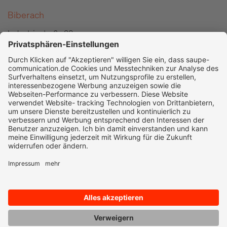
Biberach
Industriestraße 38
info@saupe-communication.de
+49 7351 1897-10
As seen on: