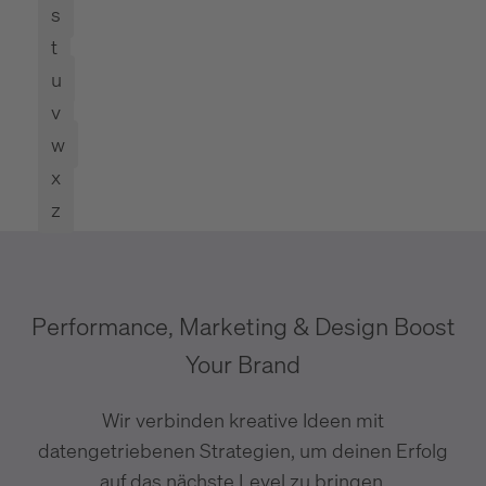
s
t
u
v
w
x
z
Performance, Marketing & Design Boost
Your Brand
Wir verbinden kreative Ideen mit
datengetriebenen Strategien, um deinen Erfolg
auf das nächste Level zu bringen.