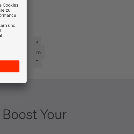
f
m
t
 Boost Your