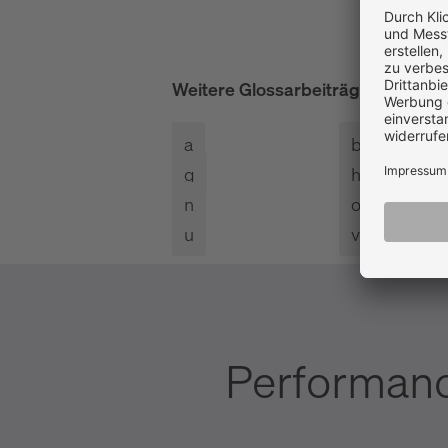
Weitere Glossarbeiträge
alle anze
a
b
g
h
n
o
u
v
Performanc