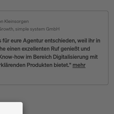
on Kleinsorgen
Growth, simple system GmbH
 für eure Agentur entschieden, weil ihr in
e einen exzellenten Ruf genießt und
now-how im Bereich Digitalisierung mit
rklärenden Produkten bietet."
mehr