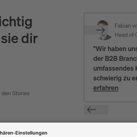
ichtig
Fabian v
sie dir
Head of 
"Wir haben uns
der B2B Branch
umfassendes K
schwierig zu e
erfahren
 den Stories