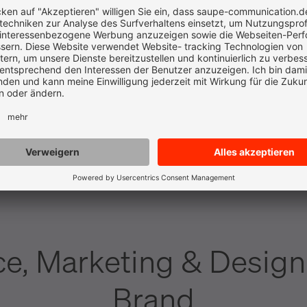
igen
c
d
e
i
k
l
p
r
s
w
x
z
e, Marketing & Design
Brand