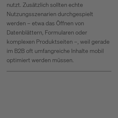
nutzt. Zusätzlich sollten echte
Nutzungsszenarien durchgespielt
werden – etwa das Öffnen von
Datenblättern, Formularen oder
komplexen Produktseiten –, weil gerade
im B2B oft umfangreiche Inhalte mobil
optimiert werden müssen.
Die B2B-Startseite, die konvertiert: Aufbau & Elemente
B2B Website UX: Usability, die Vertrauen schafft