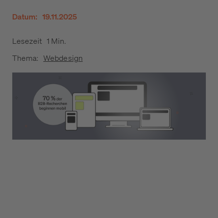
Datum:
19.11.2025
Lesezeit
1 Min.
Thema:
Webdesign
1
1. Zahlen & Fakten: Mobile Nutzung im B2B-
Alltag
2
2. Die B2B Customer Journey – ein praxisnaher