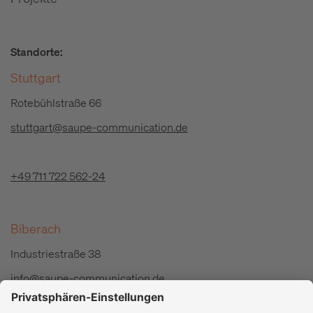
Standorte:
Stuttgart
Rotebühlstraße 66
stuttgart@saupe-communication.de
+49 711 722 562-24
Biberach
Industriestraße 38
info@saupe-communication.de