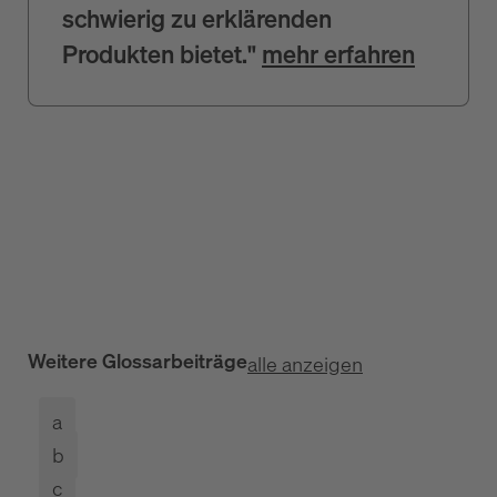
schwierig zu erklärenden
Produkten bietet."
mehr erfahren
Weitere Glossarbeiträge
alle anzeigen
a
b
c