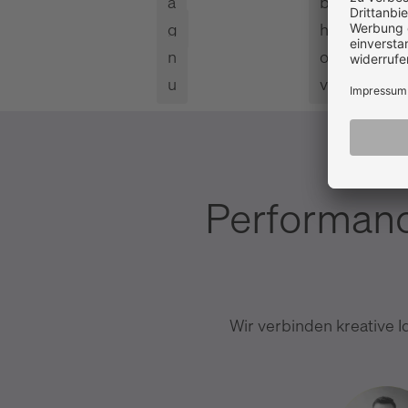
a
b
g
h
n
o
u
v
Performanc
Wir verbinden kreative I