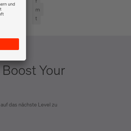
f
m
t
 Boost Your
 auf das nächste Level zu