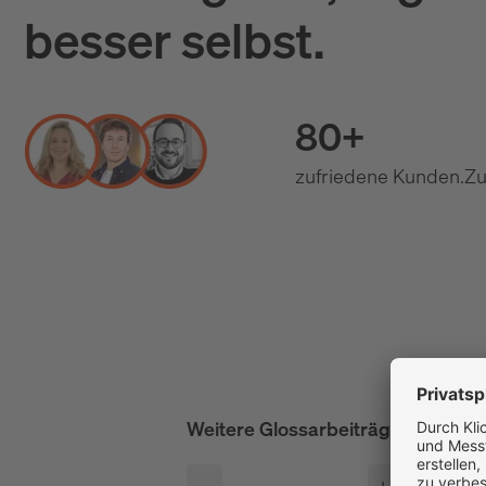
besser selbst.
80+
zufriedene Kunden.
Zu
Weitere Glossarbeiträge
alle anze