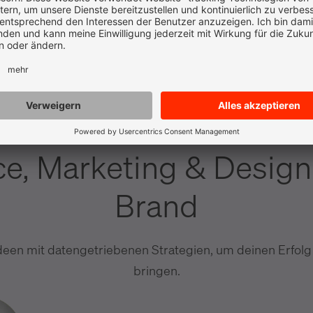
c
d
e
i
k
l
p
r
s
w
x
z
e, Marketing & Design
Brand
deen mit datengetriebenen Strategien, um deinen Erfolg
bringen.