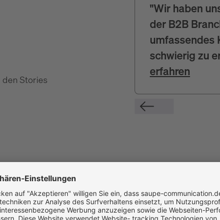
"Wir haben uns
der B2B Branch
umfassendes K
schwierig zu e
erfahren
 den Stories
igen