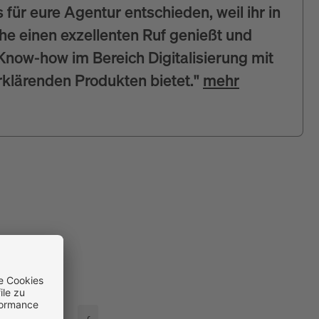
 für eure Agentur entschieden, weil ihr in
e einen exzellenten Ruf genießt und
now-how im Bereich Digitalisierung mit
rklärenden Produkten bietet."
mehr