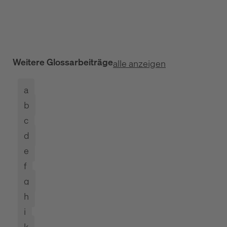
Weitere Glossarbeiträge
alle anzeigen
a
b
c
d
e
f
g
h
i
k