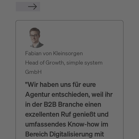
Co
in
Fabian von Kleinsorgen
"
Head of Growth, simple system
E
GmbH
w
"Wir haben uns für eure
o
Agentur entschieden, weil ihr
n
in der B2B Branche einen
exzellenten Ruf genießt und
Ei
umfassendes Know-how im
w
Bereich Digitalisierung mit
e