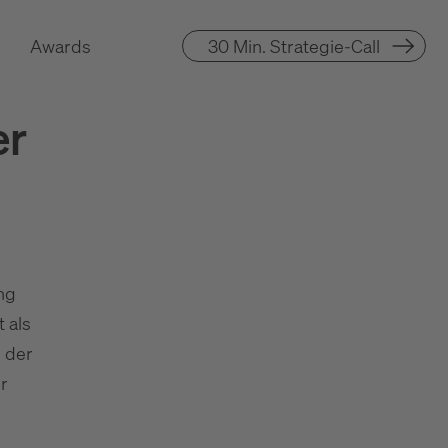
Awards
30 Min. Strategie-Call
er
ng
 als
, der
r