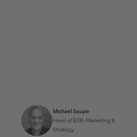
Die B2B-Startseite, die konvertiert: Aufbau &
Elemente
B2B Website UX: Usability, die Vertrauen schafft
Website-Wartung & Pflege im B2B: Leistungen und
Kosten
Michael Saupe
Head of B2B-Marketing &
Strategy