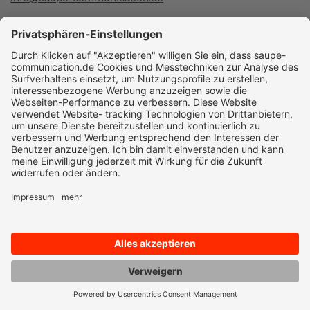
+49 7351 1897-10
As seen on: