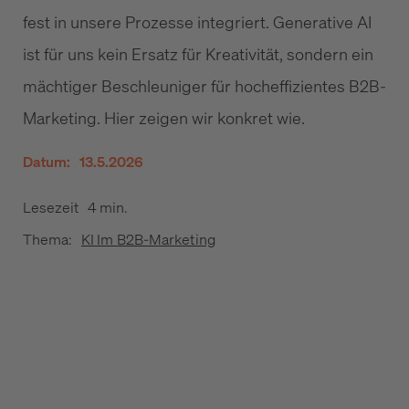
fest in unsere Prozesse integriert. Generative AI
ist für uns kein Ersatz für Kreativität, sondern ein
mächtiger Beschleuniger für hocheffizientes B2B-
Marketing. Hier zeigen wir konkret wie.
Datum:
13.5.2026
Lesezeit
4 min.
Thema:
KI Im B2B-Marketing
1
Wie verändert GenAI das B2B-Marketing?
2
5 GenAI-Workflows aus der Praxis
3
Der Faktor Mensch: Warum die KI nur so gut ist
wie ihr Pilot