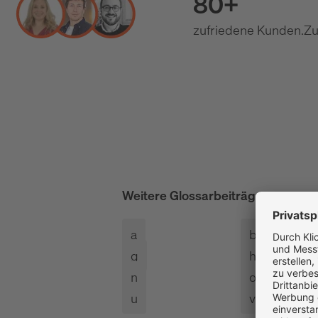
80+
zufriedene Kunden.
Zu
Weitere Glossarbeiträge
alle anze
a
b
g
h
n
o
u
v