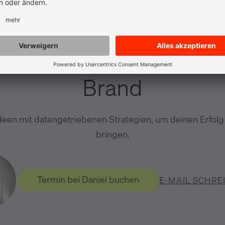
e, Marketing & Design
Brand
deen mit datengetriebenen Strategien, um deinen Erfolg
bringen.
Termin bei Daniel buchen
E-MAIL SCHRE