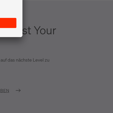
 Boost Your
 auf das nächste Level zu
IBEN