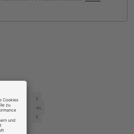
f
m
t