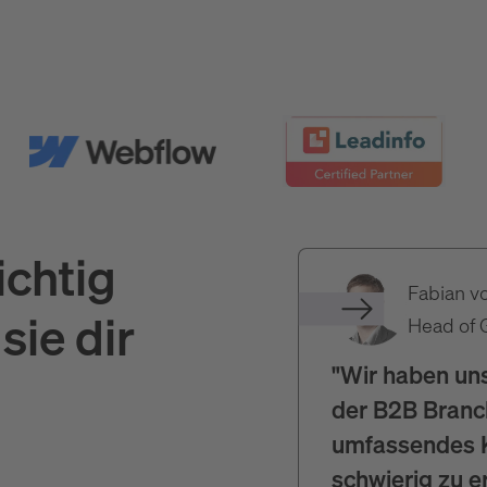
ichtig
Fabian v
sie dir
Head of 
"Wir haben uns
der B2B Branch
umfassendes K
schwierig zu e