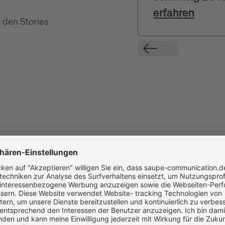
erfahren
 den Stories
igen
c
d
e
i
k
l
p
r
s
w
x
z