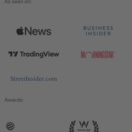
As seen on:
Awards: