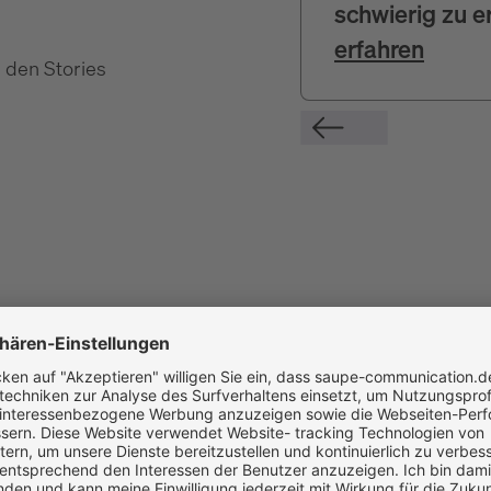
schwierig zu e
erfahren
 den Stories
igen
c
d
e
i
k
l
p
r
s
w
x
z