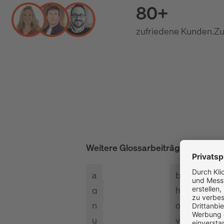
80+
zufriedene Kunden.
Zu
Weitere Glossarbeiträge
alle anze
a
b
g
h
n
o
u
v