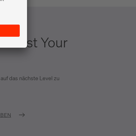
 Boost Your
 auf das nächste Level zu
IBEN