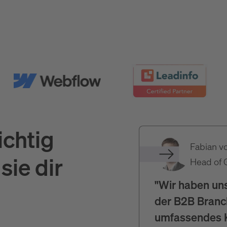
ichtig
Fabian v
sie dir
Head of 
"Wir haben uns
der B2B Branch
umfassendes K