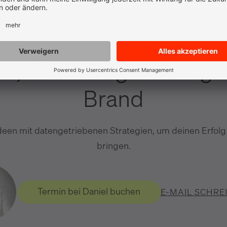
e, Marketing & Design
Brand
deen mit datengetriebenen Strategien, um deinen Erfolg
bringen.
Termin bei Daniel buchen
E-MAIL SCHRE