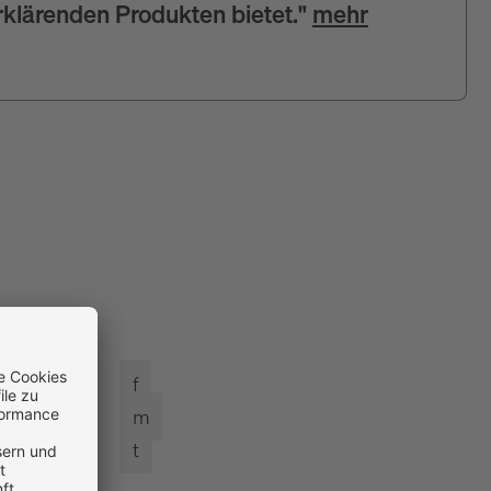
rklärenden Produkten bietet."
mehr
f
m
t