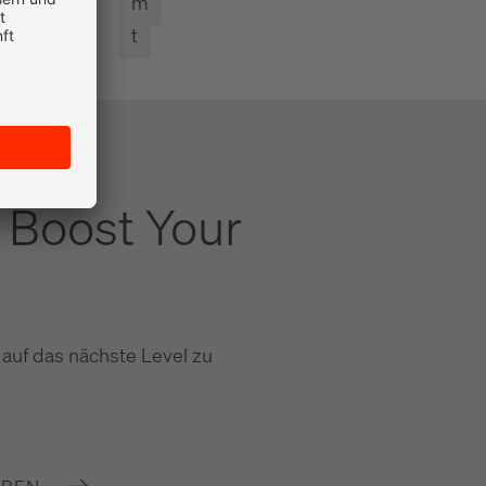
m
t
 Boost Your
 auf das nächste Level zu