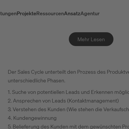
stungen
Projekte
Ressourcen
Ansatz
Agentur
Mehr Lesen
Der Sales Cycle unterteilt den Prozess des Produkt
unterschiedliche Phasen.
1. Suche von potentiellen Leads und Erkennen mögl
2. Ansprechen von Leads (Kontaktmanagement)
3. Verstehen des Kunden (Wie stehen die Verkaufsc
4. Kundengewinnung
5. Belieferung des Kunden mit dem gewünschten Pr