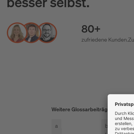
besser selbst.
80+
zufriedene Kunden.
Zu
Weitere Glossarbeiträge
alle anze
a
b