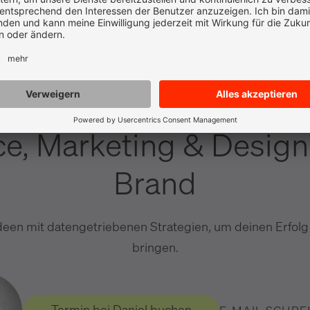
i
k
l
p
r
s
w
x
z
e, Marketing & Design
Brand
deen mit datengetriebenen Strategien, um deinen Erfolg
bringen.
Termin bei Daniel buchen