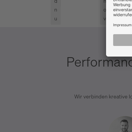
g
h
n
o
u
v
Performanc
Wir verbinden kreative I