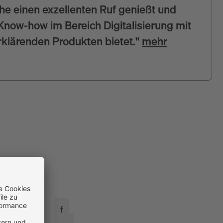
e einen exzellenten Ruf genießt und
now-how im Bereich Digitalisierung mit
rklärenden Produkten bietet."
mehr
f