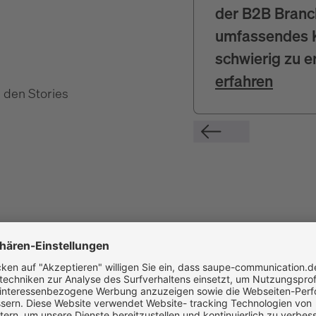
der B2B Branch
umfassendes K
schwierig zu e
erfahren
 den Stories
igen
c
d
e