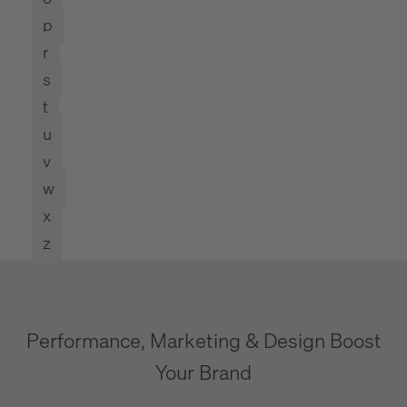
p
r
s
t
u
v
w
x
z
Performance, Marketing & Design Boost
Your Brand