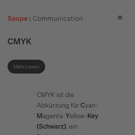
CMYK
Mehr Lesen
CMYK ist die
Abkürzung für
C
yan-
M
agenta-
Y
ellow-
Key
(Schwarz)
, ein