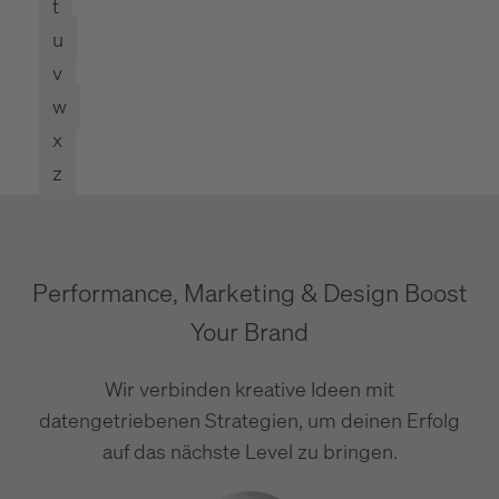
t
u
v
w
x
z
Performance, Marketing & Design Boost
Your Brand
Wir verbinden kreative Ideen mit
datengetriebenen Strategien, um deinen Erfolg
auf das nächste Level zu bringen.