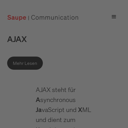
AJAX
Mehr Lesen
AJAX steht für
A
synchronous
Ja
vaScript und
X
ML
und dient zum