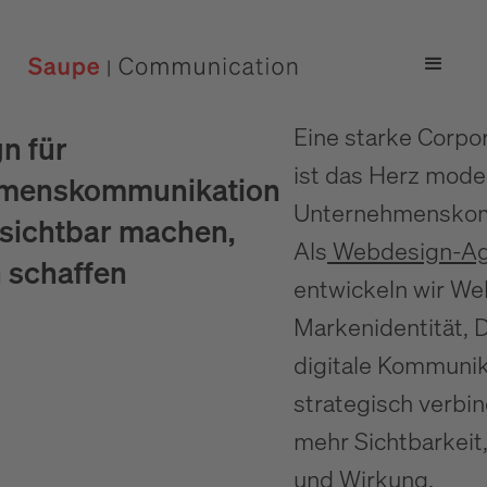
Eine starke Corpo
n für
ist das Herz mode
menskommunikation
Unternehmenskom
sichtbar machen,
Als
Webdesign-Ag
 schaffen
entwickeln wir Web
Markenidentität, 
digitale Kommunik
strategisch verbin
mehr Sichtbarkeit
und Wirkung.