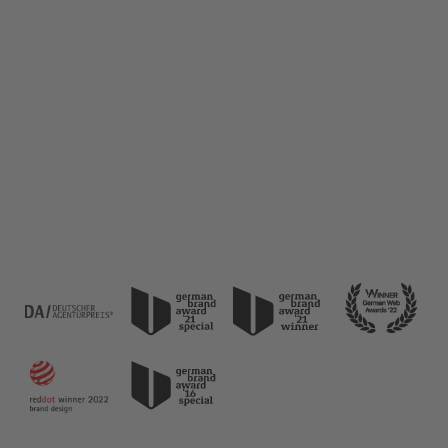
Schnittstelle von digitalen Trends und
messbarem Erfolg. Sein Fokus liegt auf der
Entwicklung smarter B2B Webdesign-
Lösungen, die maximale Usability und höchste
Conversion-Rate-Optimierung gewährleisten.
Entdecke Daniel's Expertise für dein
zukunftssicheres B2B Marketing.
Jetzt Anfragen