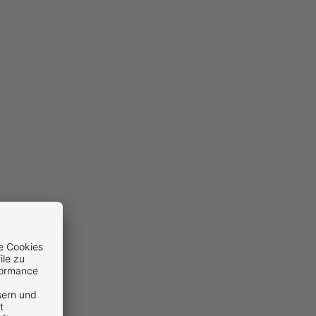
Webdesign, Online Marketing
tlicher B2B Marketing Experte und
ber 15 Jahren Erfahrung
 Schnittstelle von digitalen Trends
n Fokus liegt auf der Entwicklung
sungen, die maximale Usability
ate-Optimierung gewährleisten.
e für dein zukunftssicheres B2B