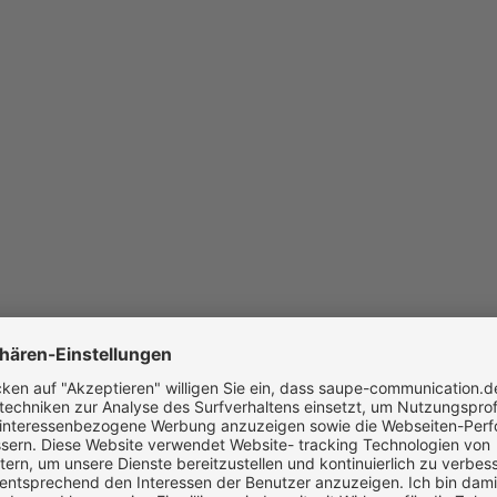
Daniel Angele
Head of B2B Marketing & 
Daniel ist ein leidenschaf
Webdesign-Stratege. Mit ü
konzentriert er sich auf die
und messbarem Erfolg. Sei
smarter B2B Webdesign-Lö
und höchste Conversion-R
Entdecke Daniel's Expertis
Marketing.
Jetzt Anfragen