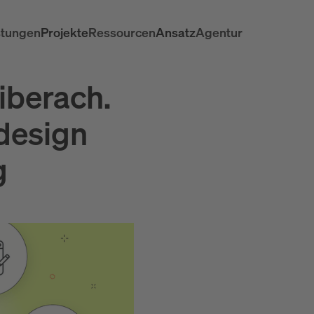
stungen
Projekte
Ressourcen
Ansatz
Agentur
Biberach.
design
g