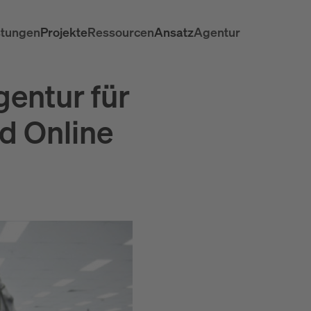
stungen
Projekte
Ressourcen
Ansatz
Agentur
gentur für
d Online