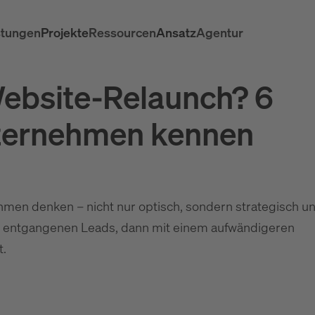
stungen
Projekte
Ressourcen
Ansatz
Agentur
Website-Relaunch? 6
nternehmen kennen
ehmen denken – nicht nur optisch, sondern strategisch u
 mit entgangenen Leads, dann mit einem aufwändigeren
t.