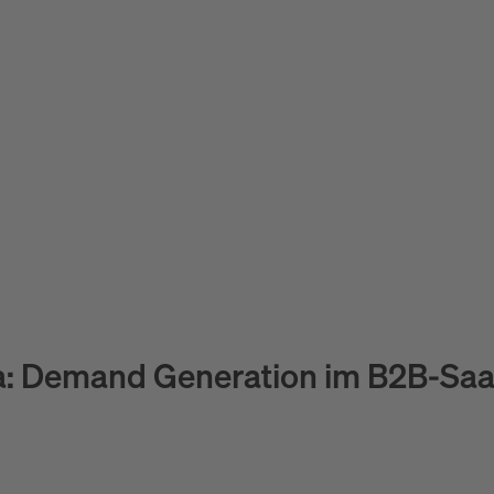
gkeit, komplexe
ab 45.000 €
4–7 Monate
: Demand Generation im B2B-Sa