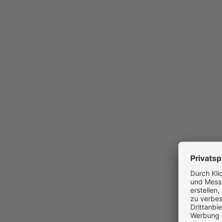
Kein responsives Design
Schlechte Mobil
Fehlendes Schema Markup
Unsichtbar für 
Keine DSGVO-konforme Cookie-Lösung
Rechtliches Risi
CMS nicht mehr wartbar
Sicherheitsrisik