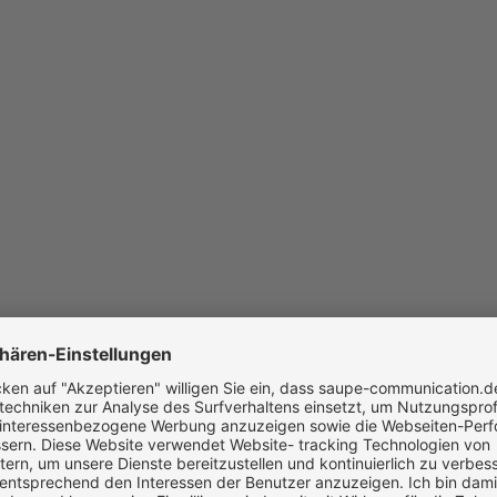
e-Experience, Google-Penalty
KI-Suchen wie ChatGPT und Gemini
ko, fehlerhaftes Tracking
o, hoher Pflegeaufwand