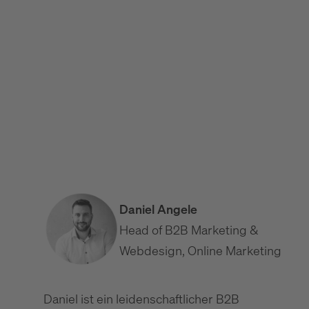
Die B2B-Startseite, die konvertiert: Aufbau &
Elemente
B2B Website UX: Usability, die Vertrauen schafft
Website-Wartung & Pflege im B2B: Leistungen und
Kosten
Daniel Angele
Head of B2B Marketing &
Webdesign, Online Marketing
Daniel ist ein leidenschaftlicher B2B