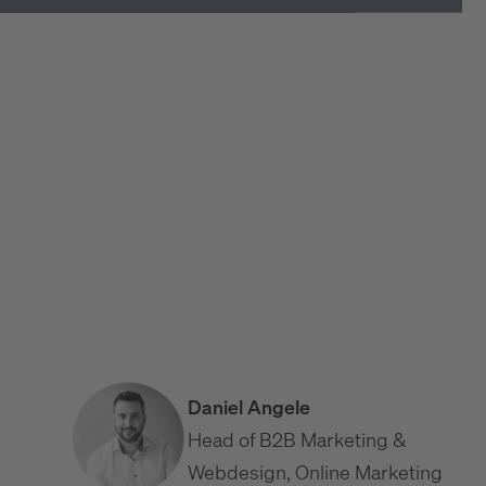
Die B2B-Startseite, die konvertiert: Aufbau &
Elemente
B2B Website UX: Usability, die Vertrauen schafft
Website-Wartung & Pflege im B2B: Leistungen und
Kosten
Daniel Angele
Head of B2B Marketing &
Webdesign, Online Marketing