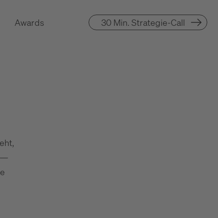
Awards
30 Min. Strategie-Call
eht,
n —
le