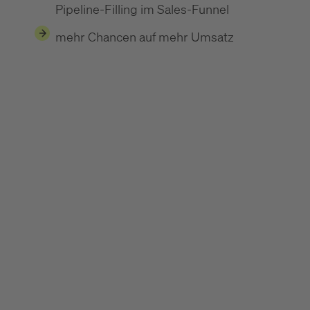
Pipeline-Filling im Sales-Funnel
mehr Chancen auf mehr Umsatz
Online Marketing Agentur
Online Marketing Agentur für mehr Leads &
Conversions 🚀
performance marketing agentur
Performance Agentur: Für mehr Erfolg im
Online Marketing 🚀