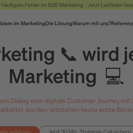
7 häufigste Fehler im B2B Marketing - Jetzt Leitfaden les
oblem im Marketing
Die Lösung
Warum mit uns?
Referen
eting 📞 wird je
Marketing 💻
llem Dialog eine digitale Customer Journey mi
earbeitet wurden, entstehen heute echte Bezi
ehr erfahren
Jetzt 30 Min. Strategie-Call sichern