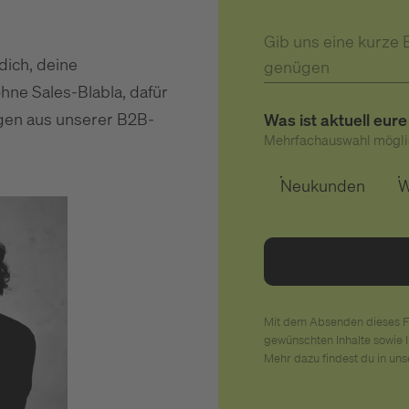
Gib uns eine kurze 
dich, deine
genügen
hne Sales-Blabla, dafür
ngen aus unserer B2B-
Was ist aktuell eu
Mehrfachauswahl mögli
Neukunden
W
Mit dem Absenden dieses F
gewünschten Inhalte sowie 
Mehr dazu findest du in un