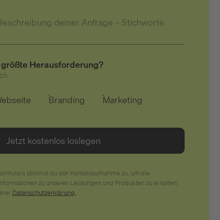
Beschreibung deiner Anfrage – Stichworte
re größte Herausforderung?
ch
ebseite
Branding
Marketing
ormulars stimmst du der Kontaktaufnahme zu, um die
Informationen zu unseren Leistungen und Produkten zu erhalten.
serer
Datenschutzerklärung.