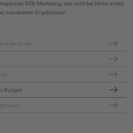
tegisches B2B-Marketing, das nicht bei Klicks endet,
bei messbarem Ergebnissen
and kennt sie
che
es Budget
ufprozess