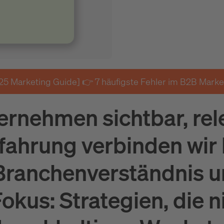
25 Marketing Guide] 👉 7 häufigste Fehler im B2B Marke
nehmen sichtbar, rele
fahrung verbinden wir 
 Branchenverständnis 
kus: Strategien, die n