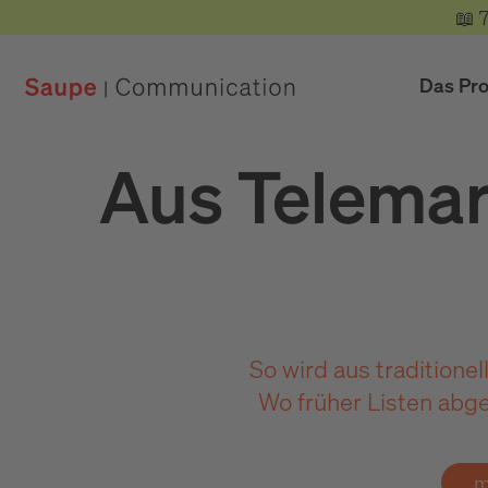
📖 
Das Pr
Aus Telemark
So wird aus traditione
Wo früher Listen abg
m