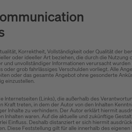
Communication
s
ualität, Korrektheit, Vollständigkeit oder Qualität der b
eller oder ideeller Art beziehen, die durch die Nutzun
er und unvollständiger Informationen verursacht wurden
es oder grob fahrlässiges Verschulden vorliegt. Alle Ang
r Seiten oder das gesamte Angebot ohne gesonderte Ankü
g einzustellen.
de Internetseiten (Links), die außerhalb des Verantwort
in Kraft treten, in dem der Autor von den Inhalten Kennt
er Inhalte zu verhindern. Der Autor erklärt hiermit ausd
en Inhalten waren. Auf die aktuelle und zukünftige Gestal
ei Einfluss. Deshalb distanziert er sich hiermit ausdrück
n. Diese Feststellung gilt für alle innerhalb des eigen