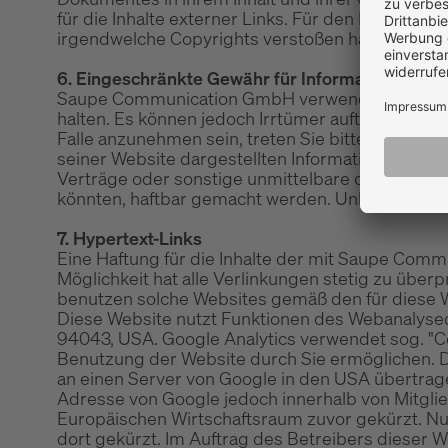
für die Inhalte externer Links. Für den Inhalt der
irgendwelche Copyrights verstoßen haben, benac
6. Eingeschränkte Gewähr für Informationen
Saupe Communication GmbH verwendet die im Verk
halten. Es können jedoch Irrtümer auftreten oder 
Falle anzunehmen sein, treten Sie bitte mit uns 
seiner Website dargestellten Informationen vom
Verträge oder sonstige unmittelbare oder mittel
könnten, haftbar gemacht werden. Unberührt blei
7. Hypertext-Links
Eine Haftung für die Inhalte der mit Saupe Com
Möglichkeit hat alle Verlinkungen stetig zu üb
benutzen solche Websites gemäß den für diese 
Diese Website nutzt Funktionen des Webanalysed
94043, USA. Google Analytics verwendet sog. "Co
Benutzung der Website durch Sie ermöglichen. D
an einen Server von Google in den USA übertragen
Adresse von Google jedoch innerhalb von Mitgl
Europäischen Wirtschaftsraum zuvor gekürzt. Nur
dort gekürzt. Im Auftrag des Betreibers dieser