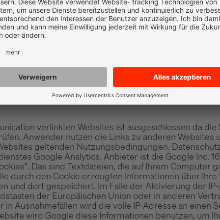
 verlinkten Seiten sind ausschließlich deren Betreiber ver
hrichtigen Sie uns bitte umgehend per E-Mail.
ehr erforderliche Sorgfalt, um die Informationen der
Informationen fehlen. Sollte daher die Richtigkeit und Vo
in Kontakt und lassen dies prüfen. Saupe Communication 
 Anwender verwendet werden. Saupe Communication kann
bare Schäden, die aus diesen Informationen oder durch
ben in jedem Falle die gesetzlich manifestierten Verbr
munication verlinkten Websites ist ausgeschlossen da d
erprüfen. Anwender nutzen die Links zu anderen Website
Websites geltenden Nutzungsbedingungen. Datenschutze
ienstes Google Analytics. Anbieter ist die Google Inc.
okies". Das sind Textdateien, die auf Ihrem Computer g
ie durch den Cookie erzeugten Informationen über Ihre
 und dort gespeichert. Im Falle der Aktivierung der IP-
iedstaaten der Europäischen Union oder in anderen Ve
 in Ausnahmefällen wird die volle IP-Adresse an einen
 Website wird Google diese Informationen benutzen, um 