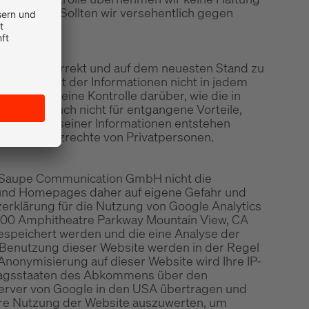
antwortlich. Sollten wir versehentlich gegen
 Website korrekt und auf dem neuesten Stand zu
llständigkeit der Informationen nicht in jedem
GmbH hat keine Kontrolle darüber, wie die in
 daher auch nicht für entgangene Vorteile,
 Benutzung seiner Informationen entstehen
aucherschutzrechte von Privatpersonen.
ie Saupe Communication GmbH nicht die
s und Homepages daher auf eigene Gefahr und
rklärung für die Nutzung von Google Analytics
 1600 Amphitheatre Parkway Mountain View, CA
espeichert werden und die eine Analyse der
 Benutzung dieser Website werden in der Regel
Anonymisierung auf dieser Website wird Ihre IP-
rtragsstaaten des Abkommens über den
 Server von Google in den USA übertragen und
Ihre Nutzung der Website auszuwerten, um