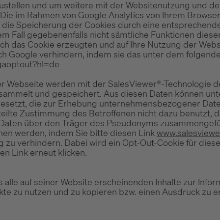
ustellen und um weitere mit der Websitenutzung und de
ie im Rahmen von Google Analytics von Ihrem Browser ü
ie Speicherung der Cookies durch eine entsprechende 
esem Fall gegebenenfalls nicht sämtliche Funktionen die
ch das Cookie erzeugten und auf Ihre Nutzung der Websi
ch Google verhindern, indem sie das unter dem folgend
/gaoptout?hl=de
er Webseite werden mit der SalesViewer®-Technologie 
ammelt und gespeichert. Aus diesen Daten können unte
gesetzt, die zur Erhebung unternehmensbezogener Daten
ilte Zustimmung des Betroffenen nicht dazu benutzt, d
en Daten über den Träger des Pseudonyms zusammengefü
chen werden, indem Sie bitte diesen Link
www.salesviewe
g zu verhindern. Dabei wird ein Opt-Out-Cookie für dies
n Link erneut klicken.
 alle auf seiner Website erscheinenden Inhalte zur In
zu nutzen und zu kopieren bzw. einen Ausdruck zu er