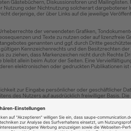
ten Gästebüchern, Diskussionsforen und Mailinglisten. Fü
er Nutzung oder Nichtnutzung solcherart dargebotener In
cht derjenige, der über Links auf die jeweilige Veröffent
die Urheberrechte der verwendeten Grafiken, Tondokumen
ideosequenzen und Texte zu nutzen oder auf lizenzfreie
rnetangebotes genannten und ggf. durch Dritte geschütz
ültigen Kennzeichenrechts und den Besitzrechten der j
ss zu ziehen, dass Markenzeichen nicht durch Rechte Dri
te bleibt allein beim Autor der Seiten. Eine Vervielfälti
eren elektronischen oder gedruckten Publikationen is
ichkeit zur Eingabe persönlicher oder geschäftlicher Da
itens des Nutzers auf ausdrücklich freiwilliger Basis. D
 ohne Angabe solcher Daten bzw. unter Angabe anonymis
ses
netangebotes zu betrachten, von dem aus auf diese Seite
slage nicht, nicht mehr oder nicht vollständig entsprec
davon unberührt.Haftungshinweis: Trotz sorgfältiger inha